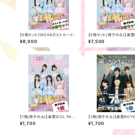
【5冊セット(SKE48ポストカード
【5冊セット(冊子のみ)】楽遊
付)】楽遊IDOL PASS vol.24
PASS vol.24
¥8,000
¥7,500
【1冊(冊子のみ)】楽遊IDOL PASS
【1冊(冊子のみ)】楽遊BOYS
vol.24
S vol.14
¥1,700
¥1,700