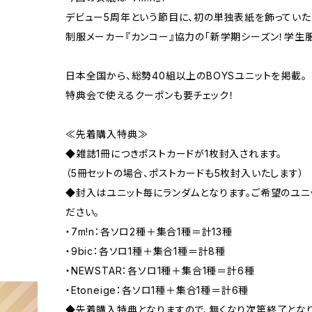
デビュー5周年という節目に、初の単独表紙を飾っていた
制服メーカー『カンコー』協力の「新学期シーズン！学生
日本全国から、総勢40組以上のBOYSユニットを掲載。
特典会で使えるクーポンも要チェック！
≪先着購入特典≫
◆雑誌1冊につきポストカードが1枚封入されます。
（5冊セットの場合、ポストカードも5枚封入いたします）
◆封入はユニット毎にランダムとなります。ご希望のユニ
ださい。
・7m!n：各ソロ2種＋集合1種＝計13種
・9bic：各ソロ1種＋集合1種＝計8種
・NEWSTAR：各ソロ1種＋集合1種＝計6種
・Etoneige：各ソロ1種＋集合1種＝計6種
◆先着購入特典となりますので、無くなり次第終了となり