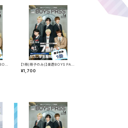
BOYS
【1冊(冊子のみ)】楽遊BOYS PAS
S vol.14
¥1,700